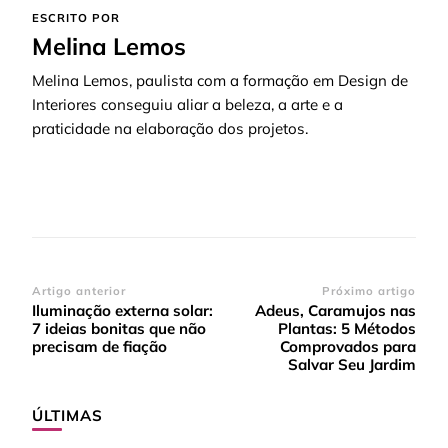
ESCRITO POR
Melina Lemos
Melina Lemos, paulista com a formação em Design de
Interiores conseguiu aliar a beleza, a arte e a
praticidade na elaboração dos projetos.
Navegação
Artigo anterior
Próximo artigo
Iluminação externa solar:
Adeus, Caramujos nas
de
7 ideias bonitas que não
Plantas: 5 Métodos
post
precisam de fiação
Comprovados para
Salvar Seu Jardim
ÚLTIMAS