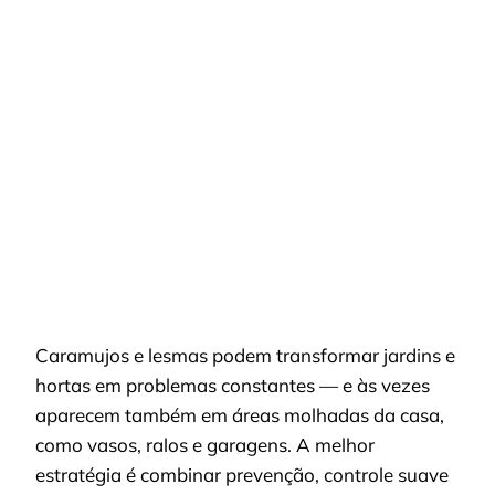
ADEUS
CARAMUJO
EM
CASA:
MISTURA
SIMPLES
PARA
PASSAR
NO
CHÃO
E
NUNCA
MAIS
VER
UM
Caramujos e lesmas podem transformar jardins e
hortas em problemas constantes — e às vezes
aparecem também em áreas molhadas da casa,
como vasos, ralos e garagens. A melhor
estratégia é combinar prevenção, controle suave