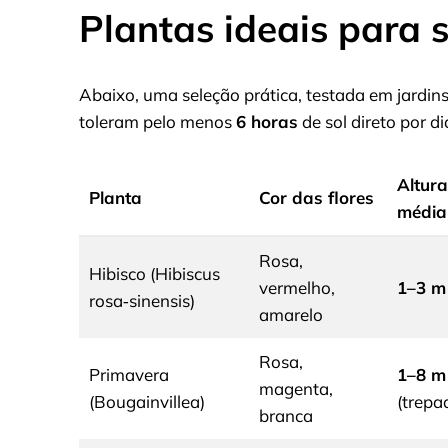
Plantas ideais para s
Abaixo, uma seleção prática, testada em jardin
toleram pelo menos
6 horas
de sol direto por di
Altura
Planta
Cor das flores
média
Rosa,
Hibisco (Hibiscus
vermelho,
1–3 m
rosa‑sinensis)
amarelo
Rosa,
Primavera
1–8 m
magenta,
(Bougainvillea)
(trepa
branca