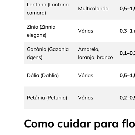
Lantana (Lantana
Multicolorida
0,5–1
camara)
Zínia (Zinnia
Várias
0,3–1
elegans)
Gazânia (Gazania
Amarelo,
0,1–0
rigens)
laranja, branco
Dália (Dahlia)
Várias
0,5–1
Petúnia (Petunia)
Várias
0,2–0
Como cuidar para fl