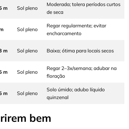
Moderada; tolera períodos curtos
,5 m
Sol pleno
de seca
Regar regularmente; evitar
 m
Sol pleno
encharcamento
,3 m
Sol pleno
Baixa; ótima para locais secos
Regar 2–3x/semana; adubar na
,5 m
Sol pleno
floração
Solo úmido; adubo líquido
,5 m
Sol pleno
quinzenal
orirem bem