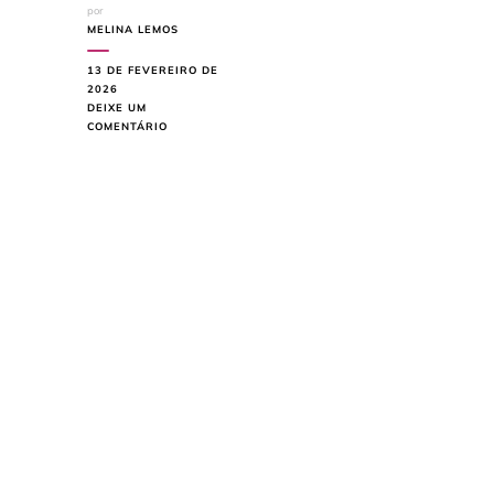
por
MELINA LEMOS
13 DE FEVEREIRO DE
2026
DEIXE UM
EM
COMENTÁRIO
5
PLANTAS
QUE
FLORESCEM
NO
VERÃO
E
GOSTAM
DO
SOL
DO
BRASIL