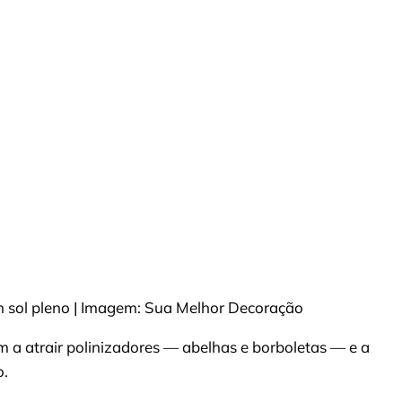
m sol pleno | Imagem: Sua Melhor Decoração
m a atrair polinizadores — abelhas e borboletas — e a
o.