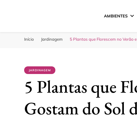
AMBIENTES
Sua Melhor Decora
Casa e Design
Início
Jardinagem
5 Plantas que Florescem no Verão e
JARDINAGEM
5 Plantas que F
Gostam do Sol d