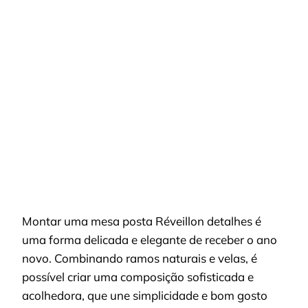
MESA
POSTA
DE
RÉVEILLON:
DETALHES
COM
RAMOS
NATURAIS
E
VELAS
Montar uma mesa posta Réveillon detalhes é
uma forma delicada e elegante de receber o ano
novo. Combinando ramos naturais e velas, é
possível criar uma composição sofisticada e
acolhedora, que une simplicidade e bom gosto