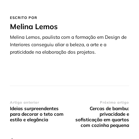
ESCRITO POR
Melina Lemos
Melina Lemos, paulista com a formação em Design de
Interiores conseguiu aliar a beleza, a arte e a
praticidade na elaboração dos projetos.
Navegação
Artigo anterior
Próximo artigo
Ideias surpreendentes
Cercas de bambu:
de
para decorar o teto com
privacidade e
post
estilo e elegância
sofisticação em quartos
com cozinha pequena