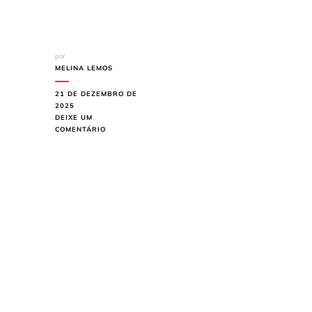
por
MELINA LEMOS
21 DE DEZEMBRO DE
2025
DEIXE UM
EM
COMENTÁRIO
ESSE
TIPO
DE
PAINEL
PARA
TV
ESTÁ
DOMINANDO
AS
SALAS
MODERNAS
EM
2025