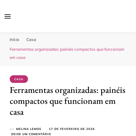
Sua Melhor Decoração
Casa e Design
Início
Casa
Ferramentas organizadas: painéis compactos que funcionam
em casa
CASA
Ferramentas organizadas: painéis
compactos que funcionam em
casa
por
MELINA LEMOS
17 DE FEVEREIRO DE 2026
EM
DEIXE UM COMENTÁRIO