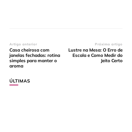
Navegação
Artigo anterior
Próximo artigo
Casa cheirosa com
Lustre na Mesa: O Erro de
de
janelas fechadas: rotina
Escala e Como Medir do
post
simples para manter o
Jeito Certo
aroma
ÚLTIMAS