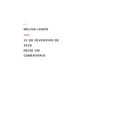
por
MELINA LEMOS
13 DE FEVEREIRO DE
2026
DEIXE UM
EM
COMENTÁRIO
HOME
OFFICE
PRODUTIVO:
CORES
E
LUZ
PARA
TRABALHAR
MELHOR
EM
CASA