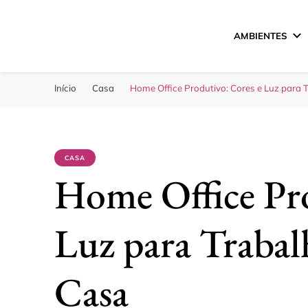
AMBIENTES
Sua Melhor Decora
Casa e Design
Início
Casa
Home Office Produtivo: Cores e Luz para 
CASA
Home Office Pro
Luz para Traba
Casa