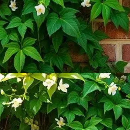
BENEFÍCIO
Benefícios das Trepadeiras
Rápidas
Essas plantas oferecem privacidade e embelezam
seu ambiente em pouco tempo.