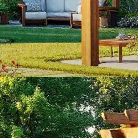
INFORMATIVO
O que é um pergolado de
madeira?
Estruturas charmosa que oferecem sombra e
decoração. Conheça suas funções!