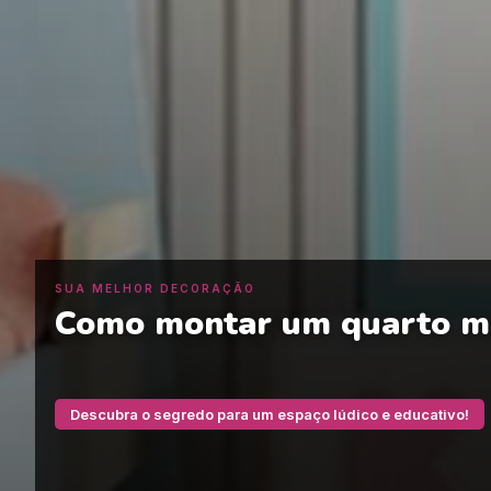
SUA MELHOR DECORAÇÃO
Como montar um quarto mo
Descubra o segredo para um espaço lúdico e educativo!