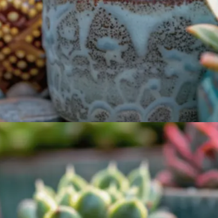
DICA
Escolhendo Suculentas Ideais
Descubra variedades como Aloe Vera e Echeveria,
que embelezam seu lar.