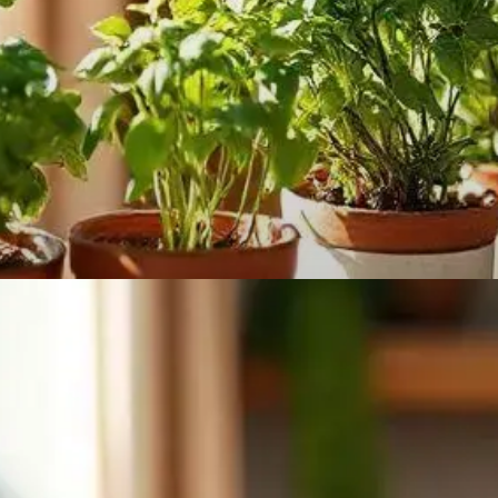
BENEFICIO
Benefícios das Ervas em Casa
As ervas purificam o ar e trazem frescor para o
ambiente. Cultivá-las é saudável!