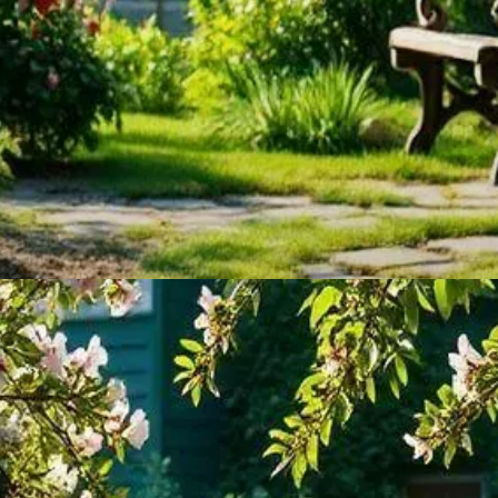
DICA
Por que adicionar luzes no
jardim?
As luzes trazem charme e aconchego, destacando
plantas e caminhos à noite.