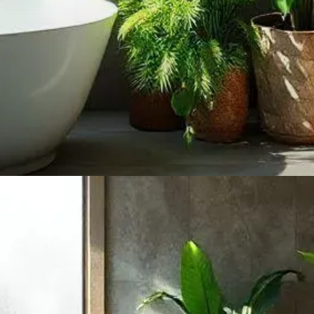
ntas Ideais
recisam de pouca luz e
amambaias e peperômias.