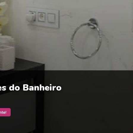
es do Banheiro
nte!